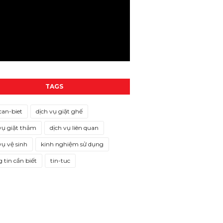
TAGS
can-biet
dịch vụ giặt ghế
vụ giặt thảm
dịch vụ liên quan
vụ vệ sinh
kinh nghiệm sử dụng
 tin cần biết
tin-tuc