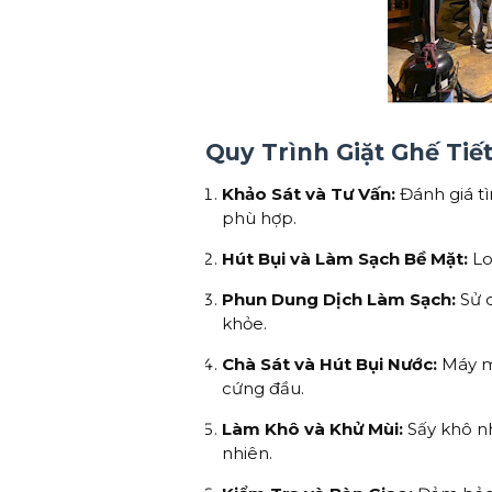
Quy Trình Giặt Ghế Tiế
Khảo Sát và Tư Vấn:
Đánh giá t
phù hợp.
Hút Bụi và Làm Sạch Bề Mặt:
Lo
Phun Dung Dịch Làm Sạch:
Sử d
khỏe.
Chà Sát và Hút Bụi Nước:
Máy mó
cứng đầu.
Làm Khô và Khử Mùi:
Sấy khô n
nhiên.