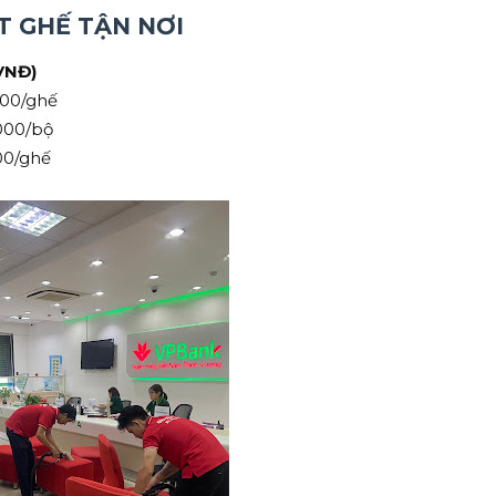
T GHẾ TẬN NƠI
VNĐ)
000/ghế
000/bộ
00/ghế