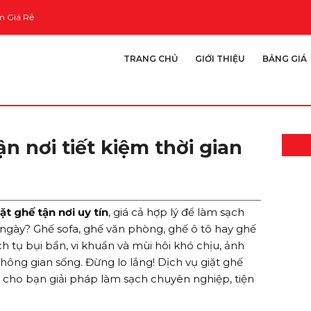
m Giá Rẻ
TRANG CHỦ
GIỚI THIỆU
BẢNG GIÁ
ận nơi tiết kiệm thời gian
ặt ghế tận nơi uy tín
, giá cả hợp lý để làm sạch
ngày? Ghế sofa, ghế văn phòng, ghế ô tô hay ghế
ch tụ bụi bẩn, vi khuẩn và mùi hôi khó chịu, ảnh
ông gian sống. Đừng lo lắng! Dịch vụ giặt ghế
 cho bạn giải pháp làm sạch chuyên nghiệp, tiện