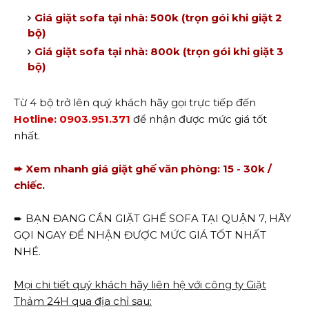
Giá giặt sofa tại nhà: 500k (trọn gói khi giặt 2
bộ)
Giá giặt sofa tại nhà: 800k (trọn gói khi giặt 3
bộ)
Từ 4 bộ trở lên quý khách hãy gọi trực tiếp đến
Hotline: 0903.951.371
để nhận được mức giá tốt
nhất.
➨ Xem nhanh giá giặt ghế văn phòng: 15 - 30k /
chiếc.
➨ BẠN ĐANG CẦN GIẶT GHẾ SOFA TẠI QUẬN 7, HÃY
GỌI NGAY ĐỂ NHẬN ĐƯỢC MỨC GIÁ TỐT NHẤT
NHÉ.
Mọi chi tiết quý khách hãy liên hệ với công ty Giặt
Thảm 24H qua địa chỉ sau: