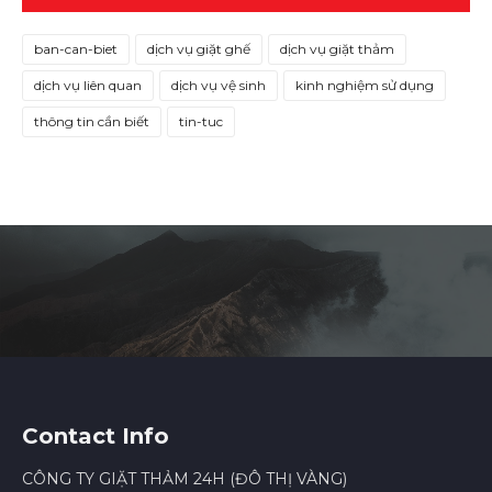
ban-can-biet
dịch vụ giặt ghế
dịch vụ giặt thảm
dịch vụ liên quan
dịch vụ vệ sinh
kinh nghiệm sử dụng
thông tin cần biết
tin-tuc
Contact Info
CÔNG TY GIẶT THẢM 24H (ĐÔ THỊ VÀNG)