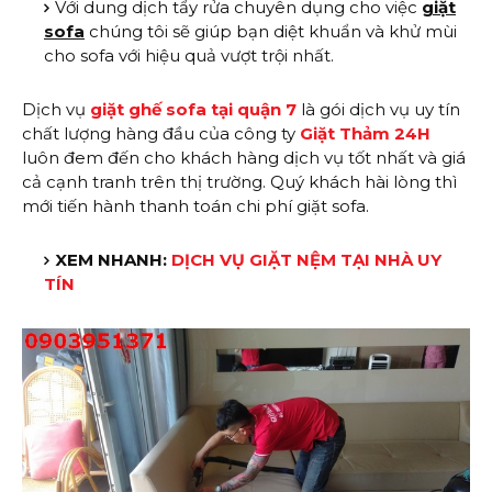
Với dung dịch tẩy rửa chuyên dụng cho việc
giặt
sofa
chúng tôi sẽ giúp bạn diệt khuẩn và khử mùi
cho sofa với hiệu quả vượt trội nhất.
Dịch vụ
giặt ghế sofa tại quận 7
là gói dịch vụ uy tín
chất lượng hàng đầu của công ty
Giặt Thảm 24H
luôn đem đến cho khách hàng dịch vụ tốt nhất và giá
cả cạnh tranh trên thị trường. Quý khách hài lòng thì
mới tiến hành thanh toán chi phí giặt sofa.
XEM NHANH:
DỊCH VỤ GIẶT NỆM TẠI NHÀ UY
TÍN