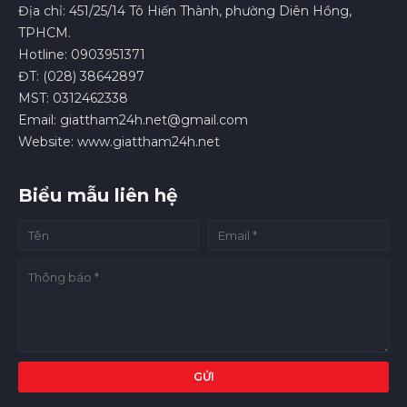
Địa chỉ: 451/25/14 Tô Hiến Thành, phường Diên Hồng,
TPHCM.
Hotline: 0903951371
ĐT: (028) 38642897
MST: 0312462338
Email: giattham24h.net@gmail.com
Website: www.giattham24h.net
Biểu mẫu liên hệ