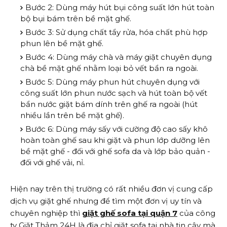
Bước 2: Dùng máy hút bụi công suất lớn hút toàn
bộ bụi bám trên bề mặt ghế.
Bước 3: Sử dụng chất tẩy rửa, hóa chất phù hợp
phun lên bề mặt ghế.
Bước 4: Dùng máy chà và máy giặt chuyên dụng
chà bề mặt ghế nhằm loại bỏ vết bẩn ra ngoài.
Bước 5: Dùng máy phun hút chuyên dụng với
công suất lớn phun nước sạch và hút toàn bộ vết
bẩn nước giặt bám dính trên ghế ra ngoài (hút
nhiều lần trên bề mặt ghế).
Bước 6: Dùng máy sấy với cường độ cao sấy khô
hoàn toàn ghế sau khi giặt và phun lớp dưỡng lên
bề mặt ghế - đối với ghế sofa da và lớp bảo quản -
đối với ghế vải, nỉ.
Hiện nay trên thị trường có rất nhiều đơn vị cung cấp
dịch vụ giặt ghế nhưng để tìm một đơn vị uy tín và
chuyên nghiệp thì
giặt ghế sofa tại quận 7
của công
ty Giặt Thảm 24H là địa chỉ giặt sofa tại nhà tin cậy mà