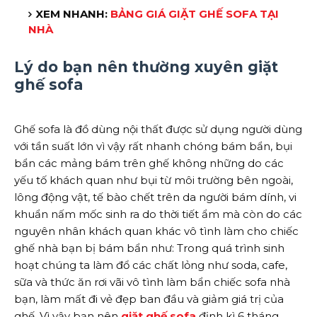
XEM NHANH:
BẢNG GIÁ GIẶT GHẾ SOFA TẠI
NHÀ
Lý do bạn nên thường xuyên giặt
ghế sofa
Ghế sofa là đồ dùng nội thất được sử dụng người dùng
với tần suất lớn vì vậy rất nhanh chóng bám bẩn, bụi
bẩn các mảng bám trên ghế không những do các
yếu tố khách quan như bụi từ môi trường bên ngoài,
lông động vật, tế bào chết trên da người bám dính, vi
khuẩn nấm mốc sinh ra do thời tiết ẩm mà còn do các
nguyên nhân khách quan khác vô tình làm cho chiếc
ghế nhà bạn bị bám bẩn như: Trong quá trình sinh
hoạt chúng ta làm đổ các chất lỏng như soda, cafe,
sữa và thức ăn rơi vãi vô tình làm bẩn chiếc sofa nhà
bạn, làm mất đi vẻ đẹp ban đầu và giảm giá trị của
ghế. Vì vậy bạn nên
giặt ghế sofa
định kì 6 tháng