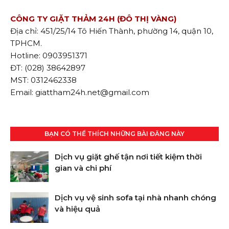
CÔNG TY GIẶT THẢM 24H (ĐÔ THỊ VÀNG)
Địa chỉ: 451/25/14 Tô Hiến Thành, phường 14, quận 10,
TPHCM.
Hotline: 0903951371
ĐT: (028) 38642897
MST: 0312462338
Email: giattham24h.net@gmail.com
BẠN CÓ THỂ THÍCH NHỮNG BÀI ĐĂNG NÀY
Dịch vụ giặt ghế tận nơi tiết kiệm thời
gian và chi phí
Dịch vụ vệ sinh sofa tại nhà nhanh chóng
và hiệu quả