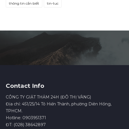
thông tin cần biết
tin-tuc
Contact Info
CÔNG TY GIẶT THẢM 24H (ĐÔ THỊ VÀNG)
Địa chỉ: 451/25/14 Tô Hiến Thành, phường Diên Hồng,
TPHCM.
Hotline: 0903951371
ĐT: (028) 38642897