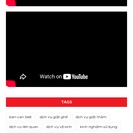
TAGS
ban-can-biet
dịch vụ giặt ghế
dịch vụ giặt thảm
dịch vụ liên quan
dịch vụ vệ sinh
kinh nghiệm sử dụng