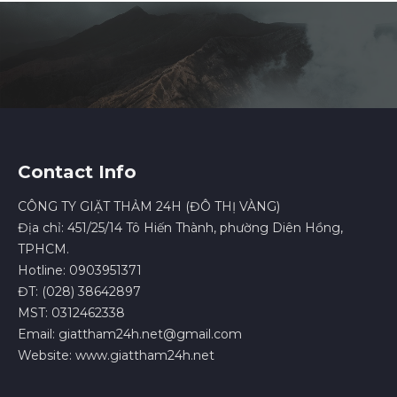
Contact Info
CÔNG TY GIẶT THẢM 24H (ĐÔ THỊ VÀNG)
Địa chỉ: 451/25/14 Tô Hiến Thành, phường Diên Hồng,
TPHCM.
Hotline: 0903951371
ĐT: (028) 38642897
MST: 0312462338
Email: giattham24h.net@gmail.com
Website: www.giattham24h.net