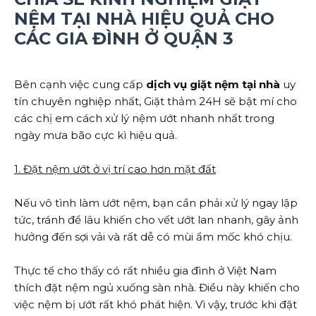
NỆM TẠI NHÀ HIỆU QUẢ CHO
CÁC GIA ĐÌNH Ở QUẬN 3
Bên cạnh việc cung cấp
dịch vụ giặt nệm tại nhà
uy
tín chuyên nghiệp nhất, Giặt thảm 24H sẽ bật mí cho
các chị em cách xử lý nệm ướt nhanh nhất trong
ngày mưa bão cực kì hiệu quả.
1. Đặt nệm ướt ở vị trí cao hơn mặt đất
Nếu vô tình làm ướt nệm, bạn cần phải xử lý ngay lập
tức, tránh để lâu khiến cho vết ướt lan nhanh, gây ảnh
hưởng đến sợi vải và rất dễ có mùi ẩm mốc khó chịu.
Thực tế cho thấy có rất nhiều gia đình ở Việt Nam
thích đặt nệm ngủ xuống sàn nhà. Điều này khiến cho
việc nệm bị ướt rất khó phát hiện. Vì vậy, trước khi đặt